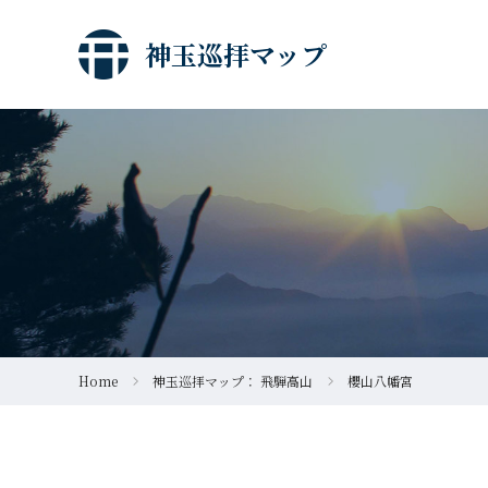
神玉巡拝マップ
Home
神玉巡拝マップ： 飛騨高山
櫻山八幡宮